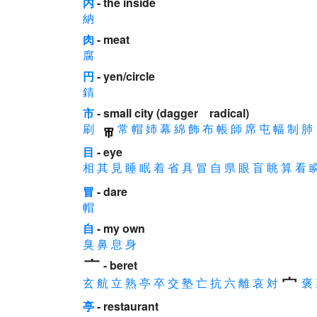
内
- the inside
納
肉
- meat
腐
円
- yen/circle
錆
市
- small city (dagger radical)
刷
常
帽
姉
幕
綿
飾
布
帳
師
席
屯
幅
制
肺
目
- eye
相
其
見
睡
眠
着
省
具
冒
自
県
眼
盲
眺
算
看
冒
- dare
帽
自
- my own
臭
鼻
息
身
- beret
玄
航
立
熟
亭
卒
交
塾
亡
抗
六
離
哀
対
褒
亭
- restaurant