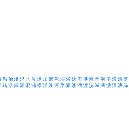
沿
温
治
溢
況
氷
泣
涙
尿
沢
泥
溶
浴
決
海
洪
港
暴
溝
準
滞
清
落
汗
踏
活
録
源
混
沸
様
洋
浅
河
染
添
淡
汚
渡
洗
滅
演
濃
濯
浪
緑