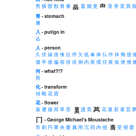
男
猥
曽
獣
胃
番
畜
畑
更
里
界
雷
異
胃
- stomach
膚
入
- put/go in
込
人
- person
久
伏
値
借
倹
位
停
欠
低
傘
体
仏
作
休
侮
侵
価
卒
億
偏
俗
俳
倍
例
内
座
償
任
夜
仮
便
僚
何
- what?!?
荷
化
- transform
傾
靴
花
貨
花
- flower
薬
遭
描
荷
草
苦
護
英
花
菓
若
著
芸
- George Michael's Moustache
市
刺
円
軍
央
憂
属
用
冗
同
内
侵
受
寝
愛