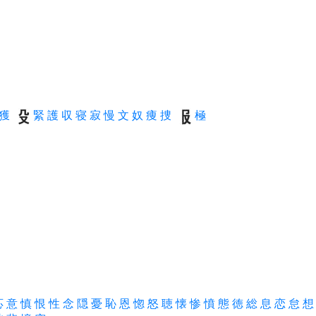
獲
緊
護
収
寝
寂
慢
文
奴
痩
捜
極
応
意
慎
恨
性
念
隠
憂
恥
恩
惚
怒
聴
懐
惨
憤
態
徳
総
息
恋
怠
想