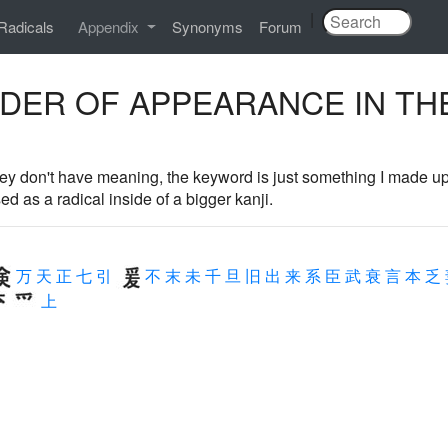
|
Radicals
Appendix
Synonyms
Forum
RDER OF APPEARANCE IN TH
 they don't have meaning, the keyword is just something I made u
d as a radical inside of a bigger kanji.
万
天
正
七
引
不
末
未
千
旦
旧
出
来
系
臣
武
衰
言
本
乏
上