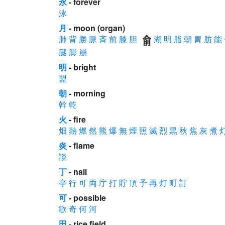
永
- forever
泳
月
- moon (organ)
肺
背
勝
脈
斉
前
膝
胆
湖
明
脂
朝
胃
肪
能
臓
膨
崩
明
- bright
盟
朝
- morning
幹
乾
火
- fire
畑
熱
燃
然
熊
爆
無
煙
照
滅
烈
黒
秋
焦
灰
煮
炎
- flame
談
丁
- nail
亭
行
可
両
庁
打
貯
頂
予
再
灯
町
訂
可
- possible
歌
奇
何
河
田
- rice field