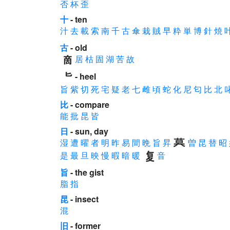
否
杯
歪
十
- ten
汁
去
載
索
南
千
古
傘
栽
賊
早
粋
単
博
針
焼
古
- old
居
枯
固
湖
苦
故
- heel
旨
紫
切
死
宅
疑
老
七
雌
頃
蛇
化
尼
匂
比
北
比
- compare
能
批
昆
皆
日
- sun, day
湿
遭
曜
者
明
昨
易
間
晩
旨
昇
曽
昆
替
昭
是
最
旦
映
慢
暇
暗
暖
音
旨
- the gist
脂
指
昆
- insect
混
旧
- former