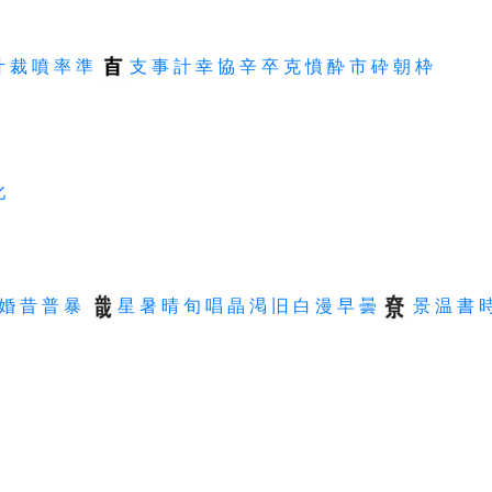
叶
裁
噴
率
準
支
事
計
幸
協
辛
卒
克
憤
酔
市
砕
朝
枠
叱
婚
昔
普
暴
星
暑
晴
旬
唱
晶
渇
旧
白
漫
早
曇
景
温
書