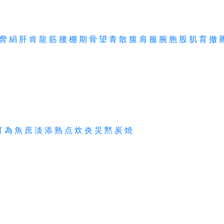
脅
絹
肝
肯
龍
筋
腰
棚
期
骨
望
青
散
腹
肩
服
腕
胞
股
肌
育
撤
灯
為
魚
庶
淡
添
熟
点
炊
炎
災
黙
炭
焼