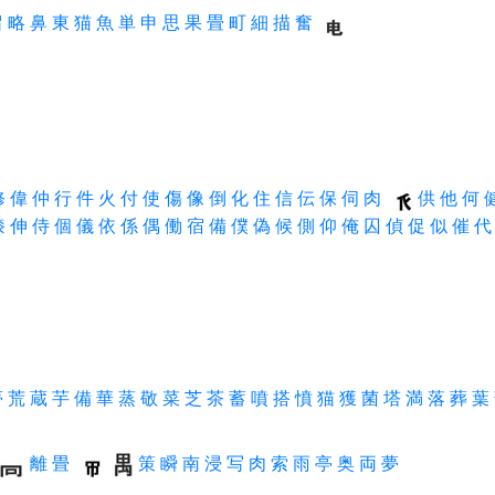
留
略
鼻
東
猫
魚
単
申
思
果
畳
町
細
描
奮
修
偉
仲
行
件
火
付
使
傷
像
倒
化
住
信
伝
保
伺
肉
供
他
何
膝
伸
侍
個
儀
依
係
偶
働
宿
備
僕
偽
候
側
仰
俺
囚
偵
促
似
催
代
夢
荒
蔵
芋
備
華
蒸
敬
菜
芝
茶
蓄
噴
搭
憤
猫
獲
菌
塔
満
落
葬
葉
離
畳
策
瞬
南
浸
写
肉
索
雨
亭
奥
両
夢