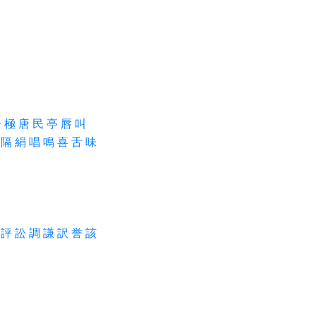
号
極
唐
民
亭
唇
叫
隔
絹
唱
鳴
喜
舌
味
評
訟
調
謙
訳
誉
該