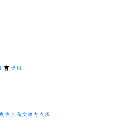
瞬
督
貝
裏
夜
京
高
文
率
方
衣
求