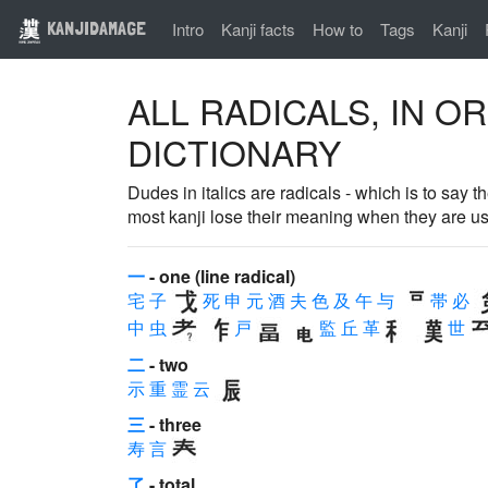
KANJIDAMAGE
Intro
Kanji facts
How to
Tags
Kanji
ALL RADICALS, IN O
DICTIONARY
Dudes in italics are radicals - which is to say
most kanji lose their meaning when they are use
一
- one (line radical)
宅
子
死
申
元
酒
夫
色
及
午
与
帯
必
中
虫
戸
監
丘
革
世
二
- two
示
重
霊
云
三
- three
寿
言
了
- total