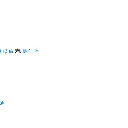
健
僧
倫
優
仕
伴
薄