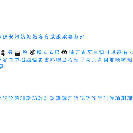
嫁
奴
安
婦
妨
娠
婚
姿
妄
威
嫌
嬢
妻
姦
好
尋
噂
喚
石
四
喋
噛
言
古
哀
巨
知
可
域
惑
右
卵
谷
問
中
召
語
悟
史
害
熟
喫
呂
程
聖
呼
尚
京
高
回
君
嘆
嘘
暇
事
信
説
診
誇
訓
誕
訪
許
討
誘
誰
読
罰
講
認
語
諭
請
詞
護
論
謝
課