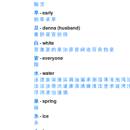
陥
児
早
- early
朝
章
卓
草
旦
- danna (husband)
量
胆
昼
宣
担
得
白
- white
習
激
楽
的
泉
泊
原
皆
綿
迫
百
良
拍
皇
皆
- everyone
階
水
- water
泳
漂
泉
深
液
浜
満
油
漏
承
測
湿
薄
滝
泡
渇
没
涼
渉
滑
渋
逮
康
漠
滴
膝
漢
沈
塗
求
波
湾
浮
消
潜
泊
漫
酒
泉
- spring
線
氷
- ice
永