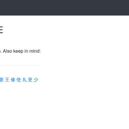
E
p. Also keep in mind:
妻
王
修
使
丸
更
少