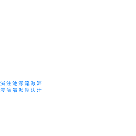
減
注
池
潔
流
激
涯
浸
済
湯
派
湖
法
汁