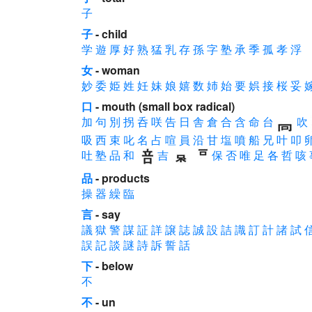
子
子
- child
学
遊
厚
好
熟
猛
乳
存
孫
字
塾
承
季
孤
孝
浮
女
- woman
妙
委
姫
姓
妊
妹
娘
嬉
数
姉
始
要
娯
接
桜
妥
口
- mouth (small box radical)
加
句
別
拐
呑
咲
告
日
舎
倉
合
含
命
台
吹
吸
西
束
叱
名
占
喧
員
沿
甘
塩
噴
船
兄
叶
叩
吐
塾
品
和
吉
保
否
唯
足
各
哲
咳
品
- products
操
器
繰
臨
言
- say
議
獄
警
謀
証
詳
譲
誌
誠
設
詰
識
訂
計
諸
試
誤
記
談
謎
詩
訴
誓
話
下
- below
不
不
- un