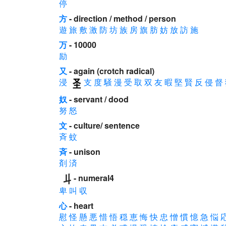
停
方
- direction / method / person
遊
旅
敷
激
防
坊
族
房
旗
肪
妨
放
訪
施
万
- 10000
励
又
- again (crotch radical)
浸
支
度
騒
漫
受
取
双
友
暇
堅
賢
反
侵
督
奴
- servant / dood
努
怒
文
- culture/ sentence
斉
蚊
斉
- unison
剤
済
- numeral4
卑
叫
収
心
- heart
慰
怪
懸
悪
惜
悟
穏
恵
悔
快
忠
憎
慣
憶
急
悩