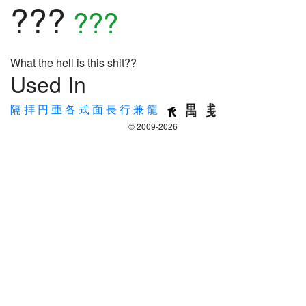
???
???
What the hell is this shit??
Used In
隔
拝
円
亜
各
式
面
長
行
兼
龍
© 2009-2026