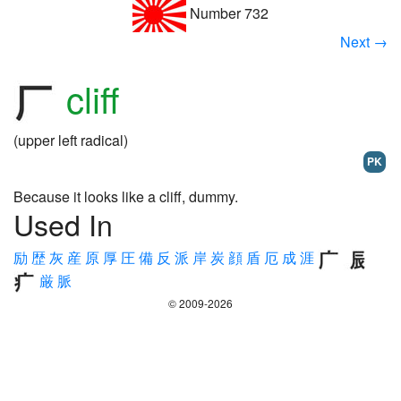
Number 732
Next →
cliff
(upper left radical)
PK
Because it looks like a cliff, dummy.
Used In
励
歴
灰
産
原
厚
圧
備
反
派
岸
炭
顔
盾
厄
成
涯
厳
脈
© 2009-2026