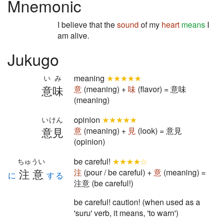
Mnemonic
I believe that the
sound
of my
heart
means
I
am alive.
Jukugo
meaning
★★★★★
いみ
意味
意
(meaning) +
味
(flavor) = 意味
(meaning)
opinion
★★★★★
いけん
意見
意
(meaning) +
見
(look) = 意見
(opinion)
be careful!
★★★★☆
ちゅうい
注意
注
(pour / be careful) +
意
(meaning) =
に
する
注意 (be careful!)
be careful! caution! (when used as a
'suru' verb, it means, 'to warn')