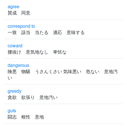
agree
賛成 同意
correspond to
一致 該当 当たる 適応 意味する
coward
腰抜け 意気地なし 卑怯な
dangerous
険悪 物騒 うさんくさい 気味悪い 危ない 意地汚
い
greedy
貪欲 欲張り 意地汚い
guts
闘志 根性 意地