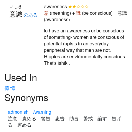
awareness
★★☆☆☆
いしき
意識
意
(meaning) +
識
(be conscious) = 意識
のある
(awareness)
to have an awareness or be conscious
of something- women are conscious of
potential rapists in an everyday,
peripheral way that men are not.
Hippies are environmentally conscious.
That's ishiki.
Used In
億
憶
Synonyms
admonish /warning
注意 責める 警告 忠告 助言 警戒 諭す 告げ
る 窘める