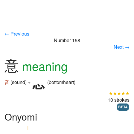
← Previous
Number 158
Next →
意
meaning
音
(sound) +
(bottomheart)
★★★★★
13 strokes
BETA
Onyomi
I