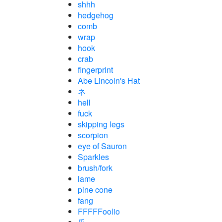
shhh
hedgehog
comb
wrap
hook
crab
fingerprint
Abe Lincoln's Hat
ネ
hell
fuck
skipping legs
scorpion
eye of Sauron
Sparkles
brush/fork
lame
pine cone
fang
FFFFFoolio