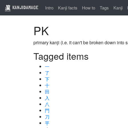
KANJIDAMAGE
Intro
Kanji facts
How to
Tags
Kanji
PK
primary kanji (i.e. it can't be broken down into 
Tagged items
一
了
下
十
田
入
八
門
刀
平