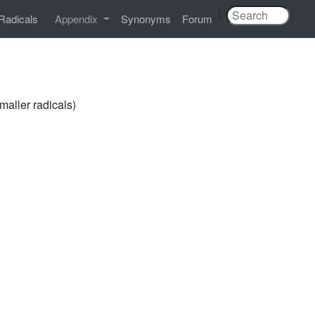
|
Radicals
Appendix
Synonyms
Forum
smaller radicals)