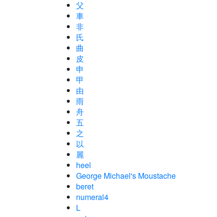
父
車
非
氏
曲
皮
申
甲
由
雨
舟
五
之
以
麗
heel
George Michael's Moustache
beret
numeral4
L