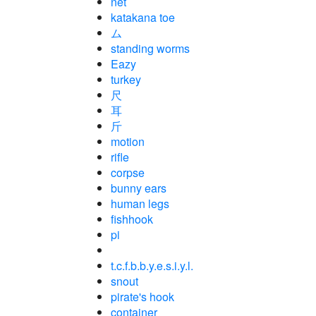
net
katakana toe
ム
standing worms
Eazy
turkey
尺
耳
斤
motion
rifle
corpse
bunny ears
human legs
fishhook
pi
t.c.f.b.b.y.e.s.i.y.l.
snout
pirate's hook
container