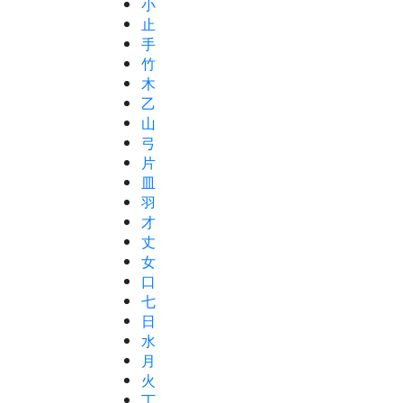
小
止
手
竹
木
乙
山
弓
片
皿
羽
才
丈
女
口
七
日
水
月
火
丁