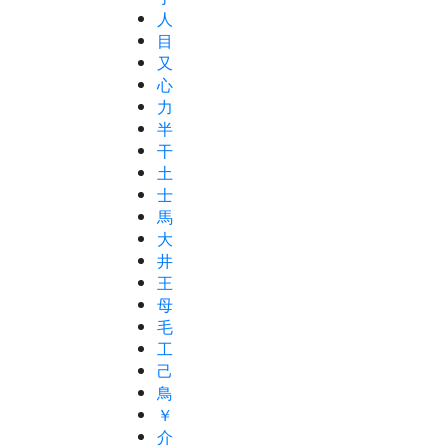
人
目
又
心
力
半
干
土
士
馬
大
井
王
母
毛
工
己
鳥
￥
介