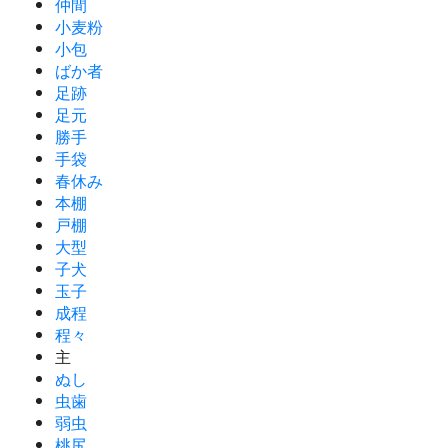
仲間
小麦粉
小包
ばか者
足跡
足元
勝手
手袋
春休み
本棚
戸棚
大型
子犬
玉子
成程
程々
主
ぬし
虫歯
弱虫
桃尻