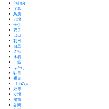
似顔絵
字幕
鳥肌
穴場
子供
双子
出口
朝日
白黒
皆様
水着
一筋
はたけ
駄目
番目
目上の人
奴等
立場
建前
谷間