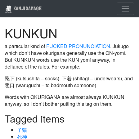
KANJIDAMAGE
KUNKUN
a particular kind of
FUCKED PRONUNCIATION
. Jukugo
which don’t have okurigana generally use the ON-yomi.
But KUNKUN words use the KUN yomi anyway, in
defiance of the rules. For example:
靴下 (kutsushita – socks), 下着 (shitagi – underwears), and
悪口 (waruguchi – to badmouth someone)
Words with OKURIGANA are almost always KUNKUN
anyway, so I don’t bother putting this tag on them.
Tagged items
子猫
死神