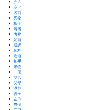
夕方
夕べ
名前
刃物
梅干
若者
煮物
足首
通訳
耳栓
近道
相手
果物
一個
割合
父母
泥棒
親子
左側
右側
窓口