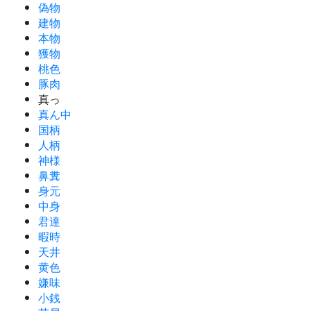
偽物
建物
本物
獲物
桃色
豚肉
真っ
真ん中
国柄
人柄
神様
鼻糞
身元
中身
君達
暇時
天井
黄色
嫌味
小銭