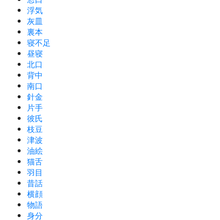
浮気
灰皿
裏本
寝不足
昼寝
北口
背中
南口
針金
片手
彼氏
枝豆
津波
油絵
猫舌
羽目
昔話
横顔
物語
身分