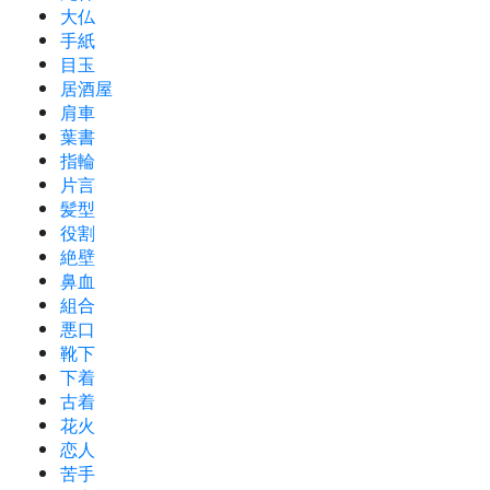
大仏
手紙
目玉
居酒屋
肩車
葉書
指輪
片言
髪型
役割
絶壁
鼻血
組合
悪口
靴下
下着
古着
花火
恋人
苦手