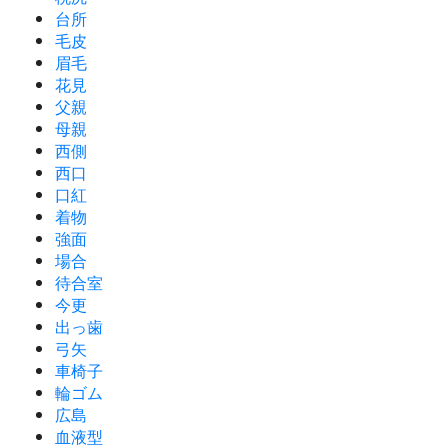
台所
毛皮
眉毛
花見
父親
母親
西側
西口
口紅
着物
強面
場合
待合室
今更
出っ歯
弓矢
車椅子
輪ゴム
広島
血液型