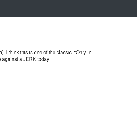
 think this is one of the classic, "Only-in-
up against a JERK today!