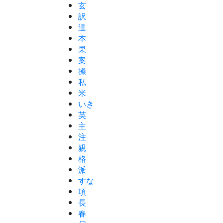
玄
訳
達
本
果
案
操
私
米
いき
英
主
注
親
格
派
すな
項
長
春