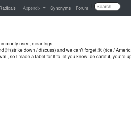
|
Radicals
Appendix
Synonyms
Forum
 commonly used, meanings.
(strike down / discuss) and we can’t forget 米 (rice / America). I
ll, so I made a label for it to let you know: be careful, you’re 