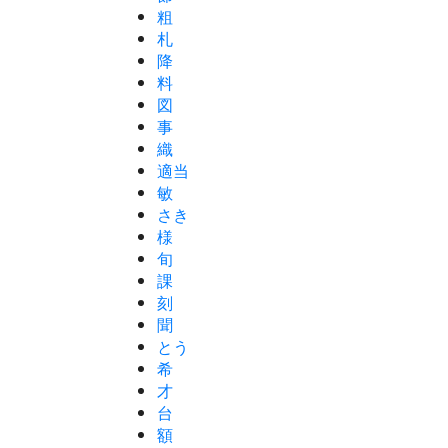
粗
札
降
料
図
事
織
適当
敏
さき
様
旬
課
刻
聞
とう
希
才
台
額