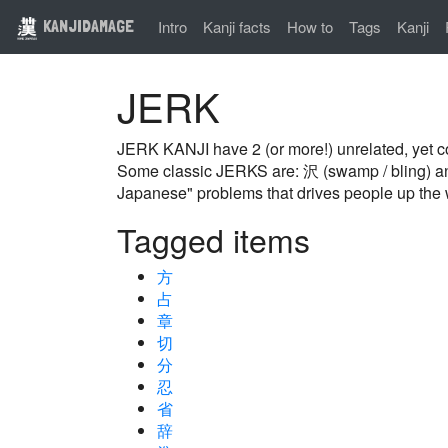
KANJIDAMAGE
Intro
Kanji facts
How to
Tags
Kanji
JERK
JERK KANJI have 2 (or more!) unrelated, yet
Some classic JERKS are: 沢 (swamp / bling) and 討
Japanese" problems that drives people up the wa
Tagged items
方
占
章
切
分
忍
省
辞