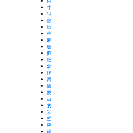
伺
寸
討
敷
重
華
麻
唐
振
肥
象
縁
留
風
便
由
的
挙
盤
腕
節