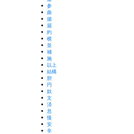
参
曲
揚
届
約
横
並
補
施
以上
結構
胆
円
奴
文
済
息
慢
安
辛