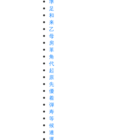
準
足
和
来
乙
母
房
革
角
代
起
原
先
優
着
弾
寿
等
候
連
運