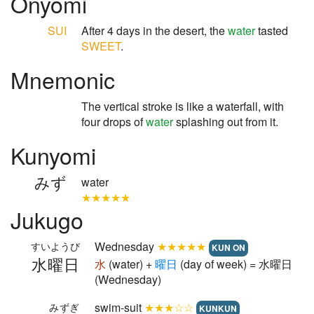
Onyomi
SUI
After 4 days in the desert, the
water
tasted
SWEET
.
Mnemonic
The vertical stroke is like a waterfall, with
four drops of
water
splashing out from it.
Kunyomi
みず
water
★★★★★
Jukugo
Wednesday
★★★★★
すいようび
KUN ON
水曜日
水
(water) +
曜
日
(day of week) = 水曜日
(Wednesday)
swim-suit
★★★☆☆
みずぎ
KUNKUN