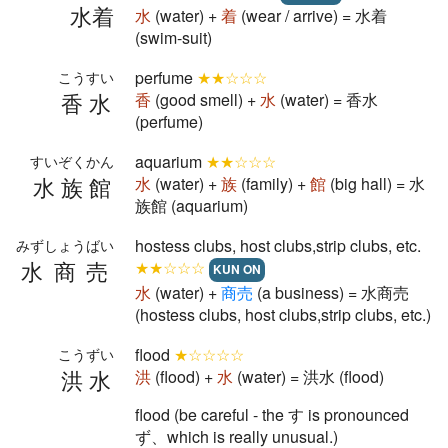
水着
水
(water) +
着
(wear / arrive) = 水着
(swim-suit)
perfume
★★☆☆☆
こうすい
香水
香
(good smell) +
水
(water) = 香水
(perfume)
aquarium
★★☆☆☆
すいぞくかん
水族館
水
(water) +
族
(family) +
館
(big hall) = 水
族館 (aquarium)
hostess clubs, host clubs,strip clubs, etc.
みずしょうばい
水商売
★★☆☆☆
KUN ON
水
(water) +
商
売
(a business) = 水商売
(hostess clubs, host clubs,strip clubs, etc.)
flood
★☆☆☆☆
こうずい
洪水
洪
(flood) +
水
(water) = 洪水 (flood)
flood (be careful - the す is pronounced
ず、which is really unusual.)