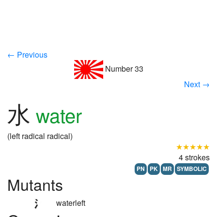
← Previous
Number 33
Next →
水
water
(left radical radical)
★★★★★
4 strokes
PN
PK
MR
SYMBOLIC
Mutants
waterleft