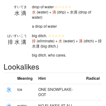
drop of water
☆☆☆☆☆
すいてき
水滴
水
(water) +
滴
(drip) = 水滴 (drop of
water)
a drop of water
big ditch.
☆☆☆☆☆
はいすいこう
排水溝
排
(eliminate) +
水
(water) +
溝
(ditch) = 排
水溝 (big ditch.)
big ditch. who cares.
Lookalikes
Meaning
Hint
Radical
氷
ice
ONE SNOWFLAKE-
DOT
水
water
NO FLAKES AT ALL