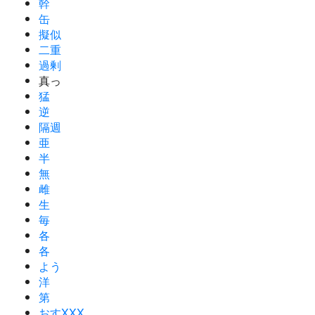
幹
缶
擬似
二重
過剰
真っ
猛
逆
隔週
亜
半
無
雌
生
毎
各
各
よう
洋
第
おすXXX