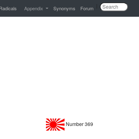
|
Radicals
Appendix
Synonyms
Forum
Number 369