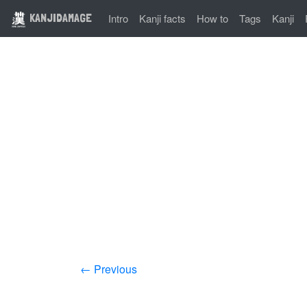
KANJIDAMAGE
Intro
Kanji facts
How to
Tags
Kanji
← Previous