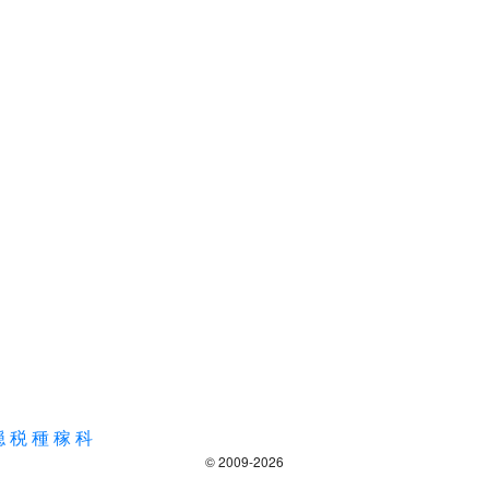
穏
税
種
稼
科
© 2009-2026