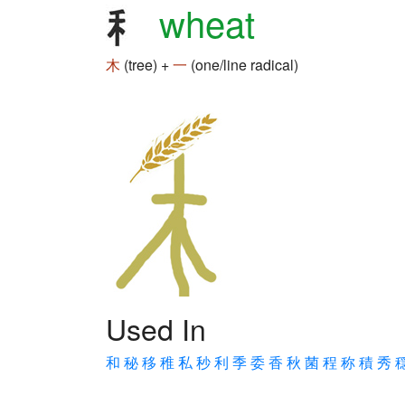
wheat
木
(tree) +
一
(one/line radical)
Used In
和
秘
移
稚
私
秒
利
季
委
香
秋
菌
程
称
積
秀