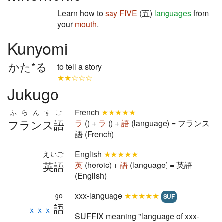
Learn how to
say
FIVE
(五)
languages
from
your
mouth
.
Kunyomi
かた*る
to tell a story
★★☆☆☆
Jukugo
French
★★★★★
ふらんすご
フランス語
ラ
() +
ラ
() +
語
(language) = フランス
語 (French)
English
★★★★★
えいご
英語
英
(heroic) +
語
(language) = 英語
(English)
xxx-language
★★★★★
go
SUF
語
ｘｘｘ
SUFFIX meaning "language of xxx-