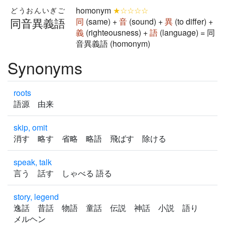
homonym
★☆☆☆☆
どうおんいぎご
同音異義語
同
(same) +
音
(sound) +
異
(to differ) +
義
(righteousness) +
語
(language) = 同
音異義語 (homonym)
Synonyms
roots
語源 由来
skip, omit
消す 略す 省略 略語 飛ばす 除ける
speak, talk
言う 話す しゃべる 語る
story, legend
逸話 昔話 物語 童話 伝説 神話 小説 語り
メルヘン