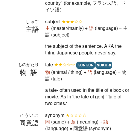
country" (for example, フランス語、ド
イツ語）
subject
★★★☆☆
しゅご
主語
主
(master/mainly) +
語
(language) = 主
語 (subject)
the subject of the sentence. AKA the
thing Japanese people never say.
tale
★★☆☆☆
ものがたり
KUNKUN
NOKURI
物語
物
(animal / thing) +
語
(language) = 物
語 (tale)
a tale- often used in the title of a book or
movie. As in 'the tale of genji' 'tale of
two cities.'
synonym
★☆☆☆☆
どういご
同意語
同
(same) +
意
(meaning) +
語
(language) = 同意語 (synonym)