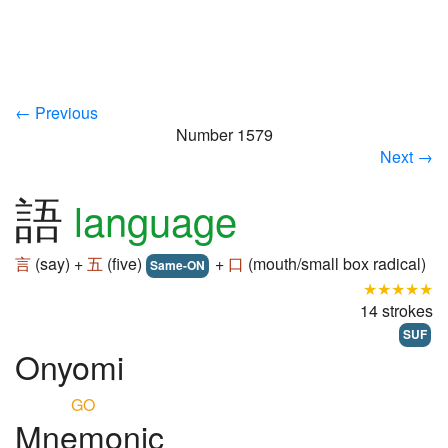
← Previous
Number 1579
Next →
語
language
言
(say) +
五
(five)
+
口
(mouth/small box radical)
Same-ON
★★★★★
14 strokes
SUF
Onyomi
GO
Mnemonic