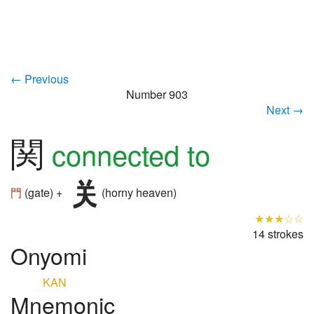
← Previous
Number 903
Next →
関
connected to
門
(gate) +
(horny heaven)
★★★☆☆
14 strokes
Onyomi
KAN
Mnemonic