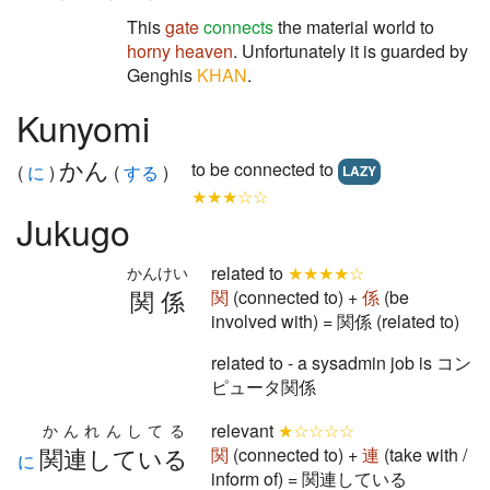
This
gate
connects
the material world to
horny heaven
. Unfortunately it is guarded by
Genghis
KHAN
.
Kunyomi
かん
to be connected to
(
に
)
(
する
)
LAZY
★★★☆☆
Jukugo
related to
★★★★☆
かんけい
関係
関
(connected to) +
係
(be
involved with) = 関係 (related to)
related to - a sysadmin job is コン
ピュータ関係
relevant
★☆☆☆☆
かんれんしてる
関連している
関
(connected to) +
連
(take with /
に
inform of) = 関連している