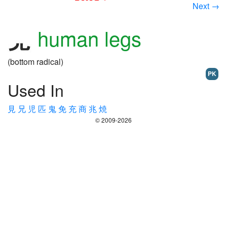
Next →
human legs
(bottom radical)
PK
Used In
見
兄
児
匹
鬼
免
充
商
兆
焼
© 2009-2026