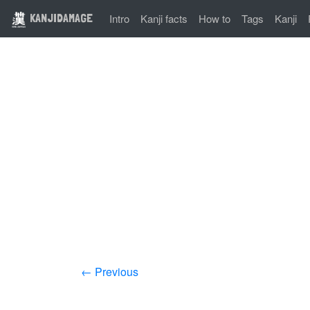
KANJIDAMAGE
Intro
Kanji facts
How to
Tags
Kanji
← Previous