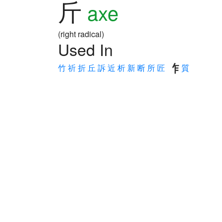
斤
axe
(right radical)
Used In
竹
祈
折
丘
訴
近
析
新
断
所
匠
質