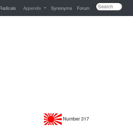
|
Radicals
Appendix
Synonyms
Forum
Number 317