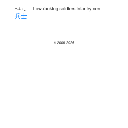
Low-ranking soldiers:infantrymen.
へいし
兵
士
© 2009-2026