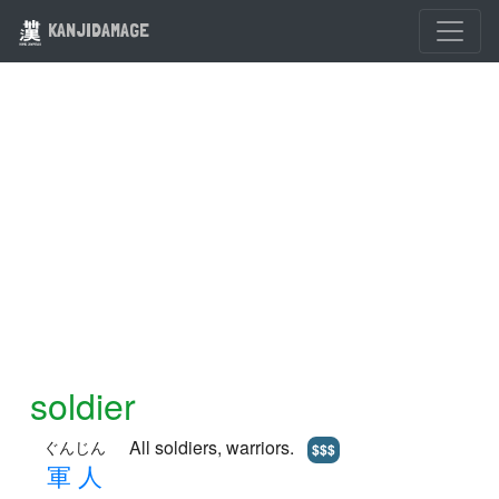
KANJIDAMAGE
soldier
All soldiers, warriors.
ぐんじん
$$$
軍
人