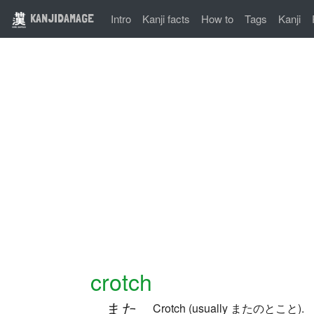
KANJIDAMAGE
Intro
Kanji facts
How to
Tags
Kanji
crotch
また
Crotch (usually またのとこと).