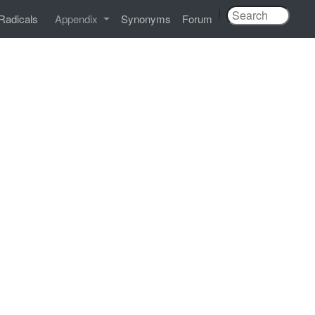
|
Radicals
Appendix
Synonyms
Forum