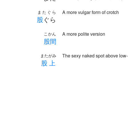
A more vulgar form of crotch
またぐら
股
ぐら
A more polite version
こかん
股
間
The sexy naked spot above low-r
またがみ
股
上