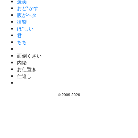
褒美
おど*かす
腹がヘタ
復讐
ほ*しい
君
ちち
面倒くさい
内緒
お仕置き
仕返し
© 2009-2026