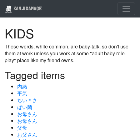
KANJIDAMAGE
KIDS
These words, while common, are baby-talk, so don't use
them at work unless you work at some "adult baby role-
play" place like my friend owns.
Tagged items
内緒
平気
ちい＊さ
ばい菌
お母さん
お母さん
父母
お父さん